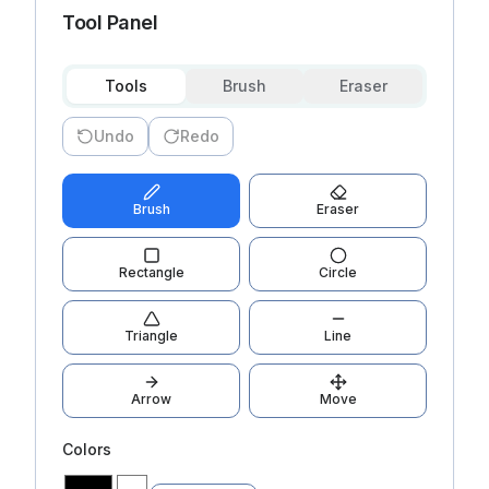
Tool Panel
Tools
Brush
Eraser
Undo
Redo
Brush
Eraser
Rectangle
Circle
Triangle
Line
Arrow
Move
Colors