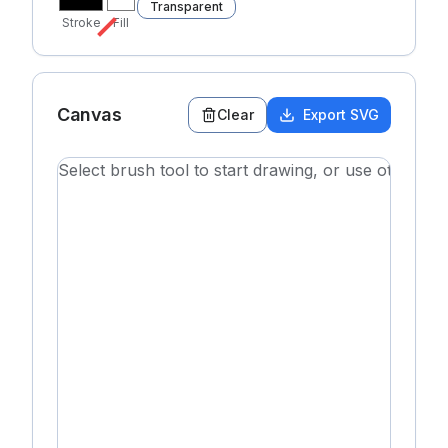
Transparent
Stroke
Fill
Canvas
Clear
Export SVG
Select brush tool to start drawing, or use other to