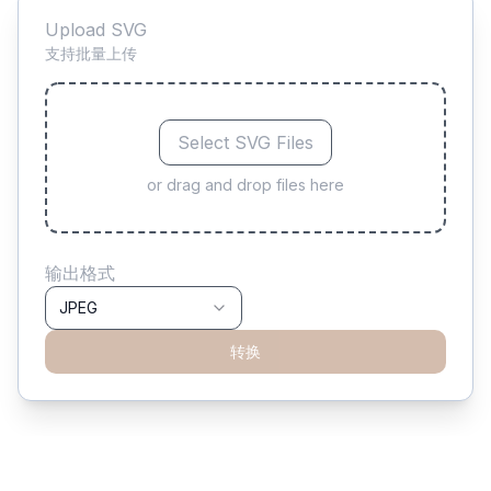
Upload SVG
支持批量上传
Select SVG Files
or drag and drop files here
输出格式
JPEG
转换