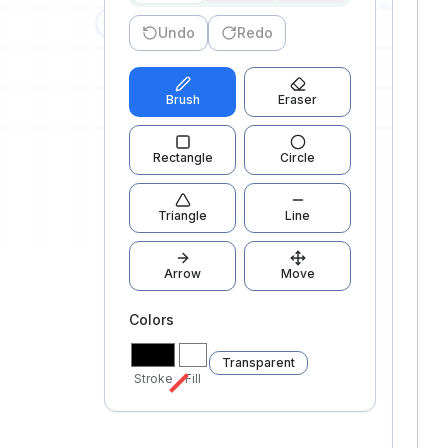
Undo
Redo
Brush
Eraser
1
Rectangle
Circle
Triangle
Line
Arrow
Move
Colors
Transparent
Stroke
Fill