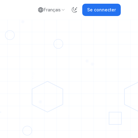
Français
Se connecter
0
0
1