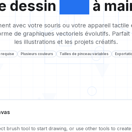
de dessin
SVG
à mai
1
ent avec votre souris ou votre appareil tactile
orme de graphiques vectoriels évolutifs. Parfait 
les illustrations et les projets créatifs.
 requise
Plusieurs couleurs
Tailles de pinceau variables
Exportati
0
0
nvas
0
ect brush tool to start drawing, or use other tools to creat