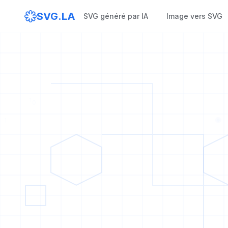
SVG.LA
SVG généré par IA
Image vers SVG
1
0
1