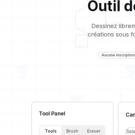
Outil 
1
Dessinez librem
créations sous f
Aucune inscription
1
0
Tool Panel
Ca
Tools
Brush
Eraser
Sel