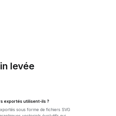
in levée
s exportés utilisent-ils ?
exportés sous forme de fichiers SVG
graphiques vectoriels évolutifs qui