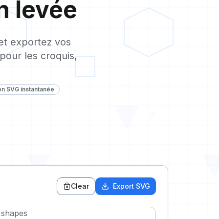
n levée
0
 et exportez vos
pour les croquis,
1
on SVG instantanée
Clear
Export SVG
1
e shapes